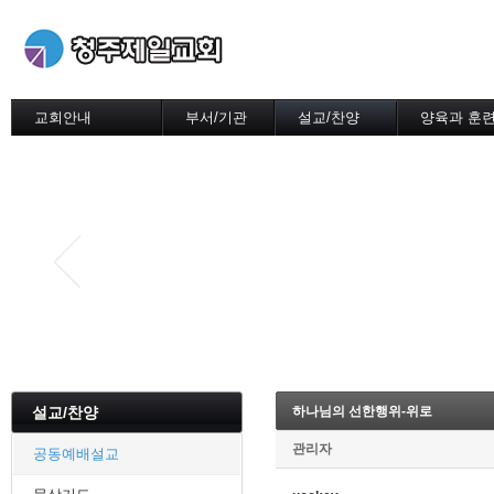
교회안내
부서/기관
설교/찬양
양육과 훈
교회설립
당회 위원회
공동예배설교
영유아/유치
목회방향
제직회
묵상기도
어린이부
역대담임목사
신도회
특별예배
중.고등부
섬기는이들
찬양대
예배설교
청년회
예배시간안내
오시는길/차량운행
학원선교
설교/찬양
하나님의 선한행위-위로
관리자
공동예배설교