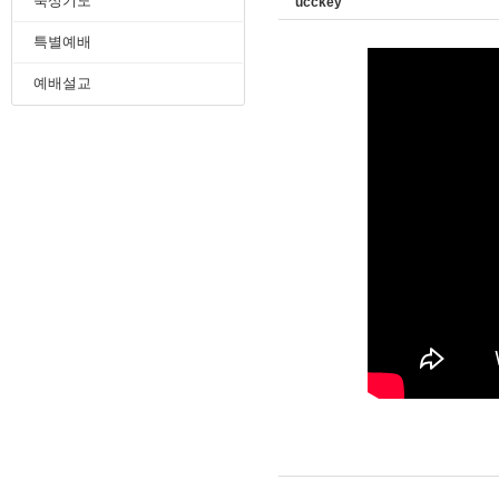
묵상기도
ucckey
특별예배
예배설교